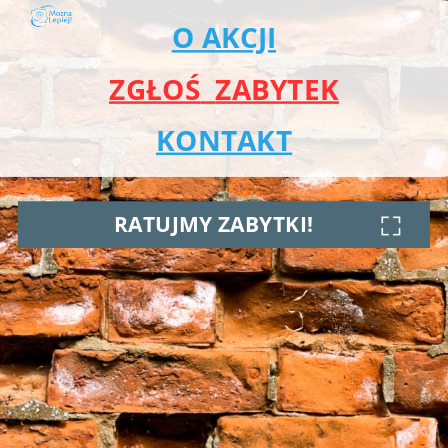
O AKCJI
ZGŁOŚ
ZABYTEK
KONTAKT
R
A
T
U
J
M
Y
Z
A
B
Y
T
K
I
!